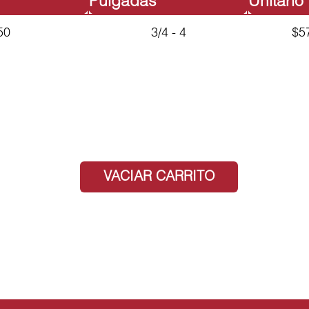
Pulgadas
Unitario
50
3/4 - 4
$5
VACIAR CARRITO