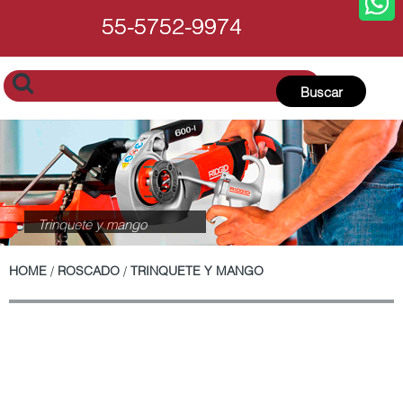
55-5752-9974
55-5752-9974
Buscar
Trinquete y mango
HOME
/
ROSCADO
/
TRINQUETE Y MANGO