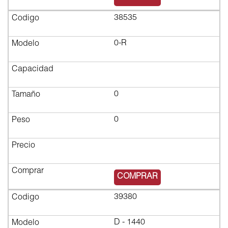
38535
0-R
0
0
$7,986.82
COMPRAR
39380
D - 1440