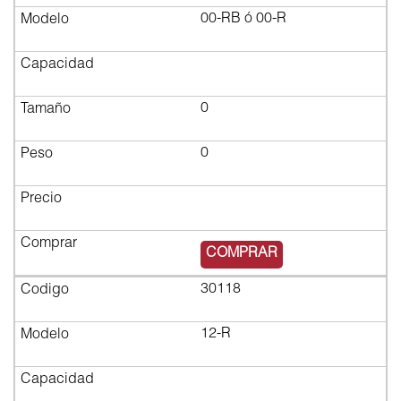
00-RB ó 00-R
0
0
$1,983.79
COMPRAR
30118
12-R