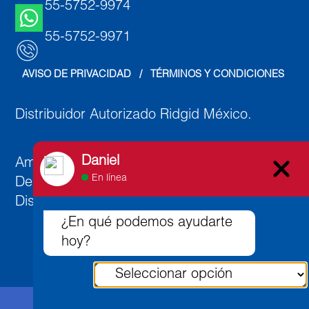
55-5752-9974
55-5752-9971
AVISO DE PRIVACIDAD
   /   
TÉRMINOS Y CONDICIONES
Distribuidor Autorizado Ridgid México.
Daniel
Ambato 891, Col. Lindavista Norte, C.P. 07300,
En línea
Deleg. Gustavo A. Madero,
Distrito Federal, México.
¿En qué podemos ayudarte
hoy?